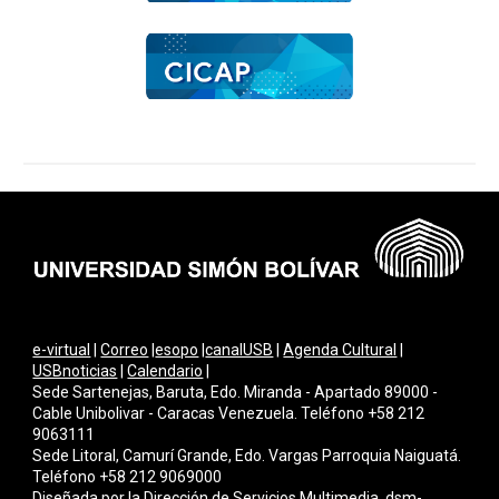
e-virtual
|
Correo
|
esopo
|
canalUSB
|
Agenda Cultural
|
USBnoticias
|
Calendario
|
Sede Sartenejas, Baruta, Edo. Miranda - Apartado 89000 -
Cable Unibolivar - Caracas Venezuela. Teléfono +58 212
9063111
Sede Litoral, Camurí Grande, Edo. Vargas Parroquia Naiguatá.
Teléfono +58 212 9069000
Diseñada por la Dirección de Servicios Multimedi
a
dsm-