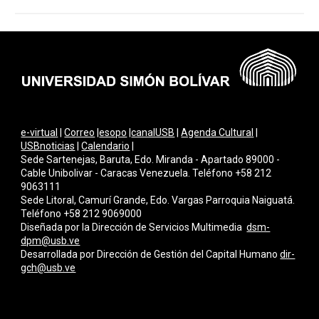
e-virtual
|
Correo
|
esopo
|
canalUSB
|
Agenda Cultural
|
USBnoticias
|
Calendario
|
Sede Sartenejas, Baruta, Edo. Miranda - Apartado 89000 -
Cable Unibolivar - Caracas Venezuela. Teléfono +58 212
9063111
Sede Litoral, Camurí Grande, Edo. Vargas Parroquia Naiguatá.
Teléfono +58 212 9069000
Diseñada por la Dirección de Servicios Multimedi
a
dsm-
dpm@usb.ve
Desarrollada por
Dirección de Gestión del Capital Humano
dir-
gch@usb.ve