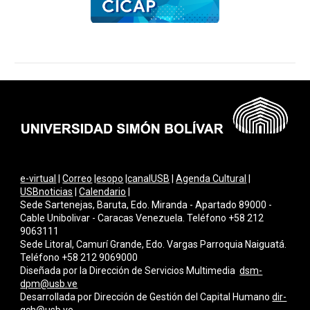
e-virtual
|
Correo
|
esopo
|
canalUSB
|
Agenda Cultural
|
USBnoticias
|
Calendario
|
Sede Sartenejas, Baruta, Edo. Miranda - Apartado 89000 -
Cable Unibolivar - Caracas Venezuela. Teléfono +58 212
9063111
Sede Litoral, Camurí Grande, Edo. Vargas Parroquia Naiguatá.
Teléfono +58 212 9069000
Diseñada por la Dirección de Servicios Multimedi
a
dsm-
dpm@usb.ve
Desarrollada por
Dirección de Gestión del Capital Humano
dir-