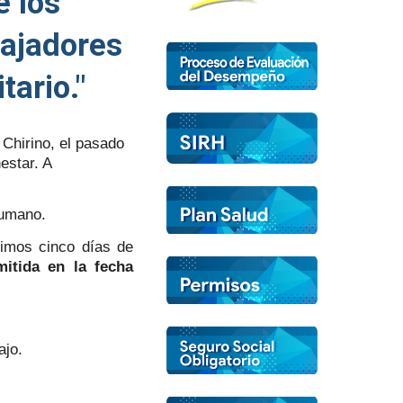
e los
bajadores
tario."
 Chirino, el pasado
estar. A
Humano.
timos cinco días de
mitida en la fecha
ajo.