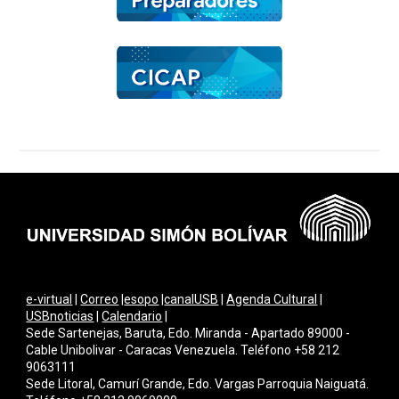
e-virtual
|
Correo
|
esopo
|
canalUSB
|
Agenda Cultural
|
USBnoticias
|
Calendario
|
Sede Sartenejas, Baruta, Edo. Miranda - Apartado 89000 -
Cable Unibolivar - Caracas Venezuela. Teléfono +58 212
9063111
Sede Litoral, Camurí Grande, Edo. Vargas Parroquia Naiguatá.