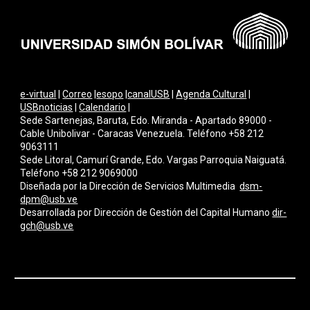
e-virtual
|
Correo
|
esopo
|
canalUSB
|
Agenda Cultural
|
USBnoticias
|
Calendario
|
Sede Sartenejas, Baruta, Edo. Miranda - Apartado 89000 -
Cable Unibolivar - Caracas Venezuela. Teléfono +58 212
9063111
Sede Litoral, Camurí Grande, Edo. Vargas Parroquia Naiguatá.
Teléfono +58 212 9069000
Diseñada por la Dirección de Servicios Multimedi
a
dsm-
dpm@usb.ve
Desarrollada por
Dirección de Gestión del Capital Humano
dir-
gch@usb.ve