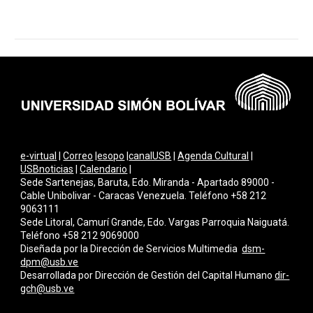
e-virtual
|
Correo
|
esopo
|
canalUSB
|
Agenda Cultural
|
USBnoticias
|
Calendario
|
Sede Sartenejas, Baruta, Edo. Miranda - Apartado 89000 -
Cable Unibolivar - Caracas Venezuela. Teléfono +58 212
9063111
Sede Litoral, Camurí Grande, Edo. Vargas Parroquia Naiguatá.
Teléfono +58 212 9069000
Diseñada por la Dirección de Servicios Multimedi
a
dsm-
dpm@usb.ve
Desarrollada por
Dirección de Gestión del Capital Humano
dir-
gch@usb.ve