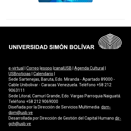
e-virtual
|
Correo
|
esopo
|
canalUSB
|
Agenda Cultural
|
USBnoticias
|
Calendario
|
Sede Sartenejas, Baruta, Edo. Miranda - Apartado 89000 -
Cable Unibolivar - Caracas Venezuela. Teléfono +58 212
9063111
Sede Litoral, Camurí Grande, Edo. Vargas Parroquia Naiguatá.
Teléfono +58 212 9069000
Diseñada por la Dirección de Servicios Multimedi
a
dsm-
dpm@usb.ve
Desarrollada por
Dirección de Gestión del Capital Humano
dir-
gch@usb.ve