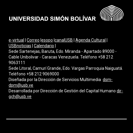
e-virtual
|
Correo
|
esopo
|
canalUSB
|
Agenda Cultural
|
USBnoticias
|
Calendario
|
Sede Sartenejas, Baruta, Edo. Miranda - Apartado 89000 -
Cable Unibolivar - Caracas Venezuela. Teléfono +58 212
9063111
Sede Litoral, Camurí Grande, Edo. Vargas Parroquia Naiguatá.
Teléfono +58 212 9069000
Diseñada por la Dirección de Servicios Multimedi
a
dsm-
dpm@usb.ve
Desarrollada por
Dirección de Gestión del Capital Humano
dir-
gch@usb.ve