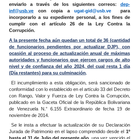
enviarlo a través de los siguientes correos:
dep-
inf@usb.ve
con copia a
ugat-gid@usb.ve
para
incorporarlo a su expediente personal, a los fines de
cumplir con el artículo 26 de la Ley Contra la
Corrupción.
A la presente fecha aún quedan un total de 36 (cantidad
de funcionarios pendientes por actualizar DJP), con
ocasión al proceso de actualización anual de máximas
autoridades y funcionarios que ejercen cargos de alto
nivel y de confianza del año 2024, del cual resta 1 día
(Día restantes) para su culminación
.
El incumplimiento a esta obligación, será sancionado de
conformidad con lo establecido en el artículo 33 del Decreto
con Rango, Valor y Fuerza de Ley Contra la Corrupción,
publicado en la Gaceta Oficial de la República Bolivariana
de Venezuela N.° 6.155 Extraordinario de fecha 19 de
noviembre de 2014.
Se le insta a efectuar la actualización de su Declaración
Jurada de Patrimonio en el lapso comprendido desde el
1º
hasta el 31 de Julio del presente año
, una vez vencido el