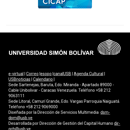
e-virtual
|
Correo
|
esopo
|
canalUSB
|
Agenda Cultural
|
USBnoticias
|
Calendario
|
Sede Sartenejas, Baruta, Edo. Miranda - Apartado 89000 -
Cable Unibolivar - Caracas Venezuela. Teléfono +58 212
9063111
Sede Litoral, Camurí Grande, Edo. Vargas Parroquia Naiguatá.
Teléfono +58 212 9069000
Diseñada por la Dirección de Servicios Multimedi
a
dsm-
dpm@usb.ve
Desarrollada por
Dirección de Gestión del Capital Humano
dir-
gch@usb.ve