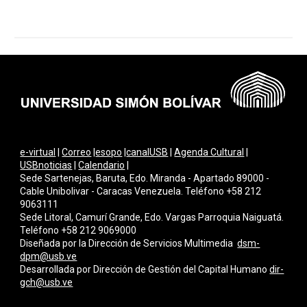
e-virtual
|
Correo
|
esopo
|
canalUSB
|
Agenda Cultural
|
USBnoticias
|
Calendario
|
Sede Sartenejas, Baruta, Edo. Miranda - Apartado 89000 -
Cable Unibolivar - Caracas Venezuela. Teléfono +58 212
9063111
Sede Litoral, Camurí Grande, Edo. Vargas Parroquia Naiguatá.
Teléfono +58 212 9069000
Diseñada por la Dirección de Servicios Multimedi
a
dsm-
dpm@usb.ve
Desarrollada por
Dirección de Gestión del Capital Humano
dir-
gch@usb.ve