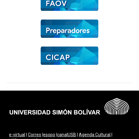
e-virtual
|
Correo
|
esopo
|
canalUSB
|
Agenda Cultural
|