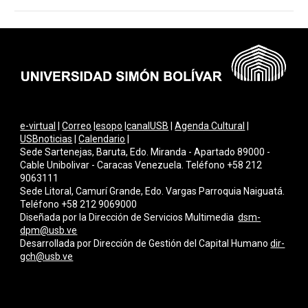
e-virtual
|
Correo
|
esopo
|
canalUSB
|
Agenda Cultural
|
USBnoticias
|
Calendario
|
Sede Sartenejas, Baruta, Edo. Miranda - Apartado 89000 -
Cable Unibolivar - Caracas Venezuela. Teléfono +58 212
9063111
Sede Litoral, Camurí Grande, Edo. Vargas Parroquia Naiguatá.
Teléfono +58 212 9069000
Diseñada por la Dirección de Servicios Multimedi
a
dsm-
dpm@usb.ve
Desarrollada por
Dirección de Gestión del Capital Humano
dir-
gch@usb.ve