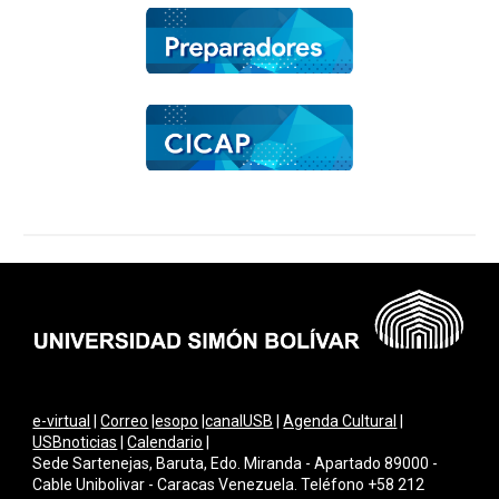
e-virtual
|
Correo
|
esopo
|
canalUSB
|
Agenda Cultural
|
USBnoticias
|
Calendario
|
Sede Sartenejas, Baruta, Edo. Miranda - Apartado 89000 -
Cable Unibolivar - Caracas Venezuela. Teléfono +58 212