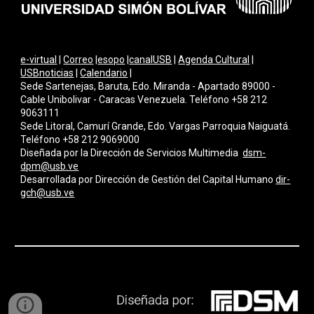
e-virtual
|
Correo
|
esopo
|
canalUSB
|
Agenda Cultural
|
USBnoticias
|
Calendario
|
Sede Sartenejas, Baruta, Edo. Miranda - Apartado 89000 -
Cable Unibolivar - Caracas Venezuela. Teléfono +58 212
9063111
Sede Litoral, Camurí Grande, Edo. Vargas Parroquia Naiguatá.
Teléfono +58 212 9069000
Diseñada por la Dirección de Servicios Multimedi
a
dsm-
dpm@usb.ve
Desarrollada por
Dirección de Gestión del Capital Humano
dir-
gch@usb.ve