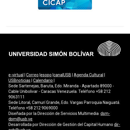
e-virtual
|
Correo
|
esopo
|
canalUSB
|
Agenda Cultural
|
USBnoticias
|
Calendario
|
Sede Sartenejas, Baruta, Edo. Miranda - Apartado 89000 -
Cable Unibolivar - Caracas Venezuela. Teléfono +58 212
9063111
Sede Litoral, Camurí Grande, Edo. Vargas Parroquia Naiguatá.
Teléfono +58 212 9069000
Diseñada por la Dirección de Servicios Multimedi
a
dsm-
dpm@usb.ve
Desarrollada por
Dirección de Gestión del Capital Humano
dir-