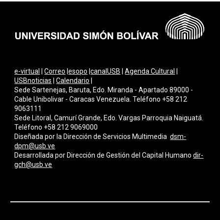
e-virtual
|
Correo
|
esopo
|
canalUSB
|
Agenda Cultural
|
USBnoticias
|
Calendario
|
Sede Sartenejas, Baruta, Edo. Miranda - Apartado 89000 -
Cable Unibolivar - Caracas Venezuela. Teléfono +58 212
9063111
Sede Litoral, Camurí Grande, Edo. Vargas Parroquia Naiguatá.
Teléfono +58 212 9069000
Diseñada por la Dirección de Servicios Multimedi
a
dsm-
dpm@usb.ve
Desarrollada por
Dirección de Gestión del Capital Humano
dir-
gch@usb.ve