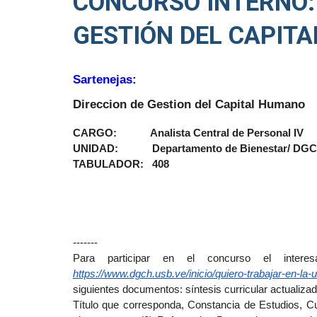
CONCURSO INTERNO: 
GESTIÓN DEL CAPIT
Sartenejas:
Direccion de Gestion del Capital Humano
CARGO: Analista Central de Personal IV
UNIDAD: Departamento de Bienestar/ DG
TABULADOR: 408
-------
Para participar en el concurso el intere
https://www.dgch.usb.ve/inicio/quiero-trabajar-en-la
siguientes documentos: síntesis curricular actualizad
Título que corresponda, Constancia de Estudios, Cu