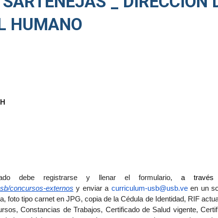
SARTENEJAS _ DIRECCIÓN 
AL HUMANO
CH
sado debe registrarse y llenar el formulario,
a través 
-usb/concursos-externos
y enviar a
curriculum-usb@usb.ve
en un so
a, foto tipo carnet en JPG, copia de la Cédula de Identidad, RIF actua
rsos, Constancias de Trabajos, Certificado de Salud vigente, Certi