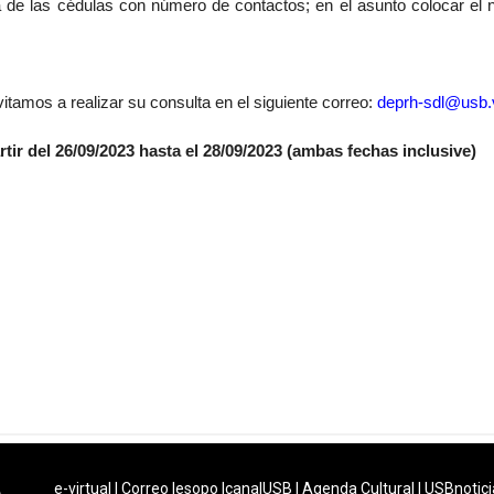
a de las cédulas con número de contactos; en el asunto colocar el
itamos a realizar su consulta en el siguiente correo:
deprh-sdl@usb.
tir del 26/09/2023 hasta el 28/09/2023 (ambas fechas inclusive)
e-virtual
|
Correo
|
esopo
|
canalUSB
|
Agenda Cultural
|
USBnotici