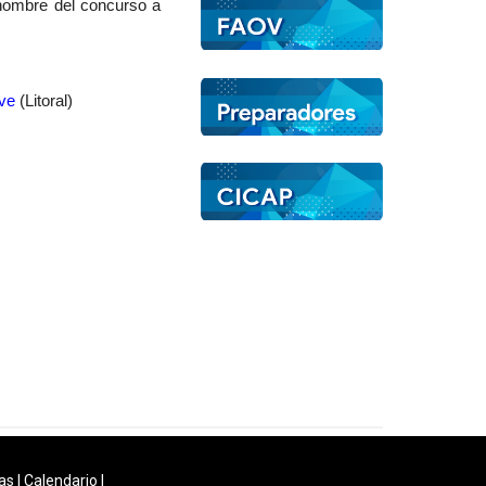
 nombre del concurso a
ve
(Litoral)
as
|
Calendario
|