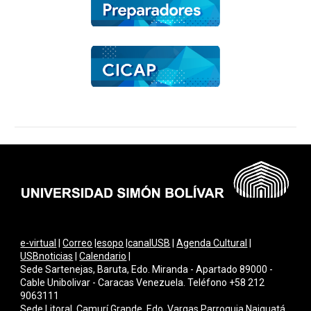
e-virtual
|
Correo
|
esopo
|
canalUSB
|
Agenda Cultural
|
USBnoticias
|
Calendario
|
Sede Sartenejas, Baruta, Edo. Miranda - Apartado 89000 -
Cable Unibolivar - Caracas Venezuela. Teléfono +58 212
9063111
Sede Litoral, Camurí Grande, Edo. Vargas Parroquia Naiguatá.