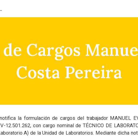
ión del Capital Humano
ip to main content
Skip to navigat
 de Cargos Manuel
Costa Pereira
otifica la formulación de cargos del trabajador
MANUEL EV
o. V-12.501.262, con cargo nominal de TÉCNICO DE LABORATORI
aboratorio A) de la Unidad de Laboratorios. Mediante dicha not