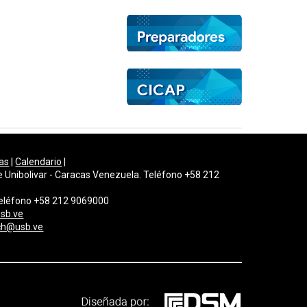
as
|
Calendario
|
e Unibolivar - Caracas Venezuela. Teléfono +58 212
 Teléfono +58 212 9069000
sb.ve
gch@usb.ve