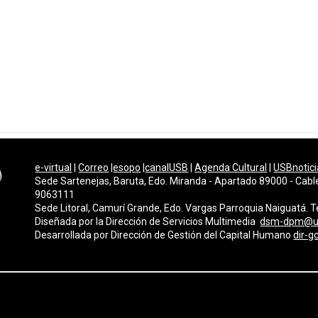
e-virtual
|
Correo
|
esopo
|
canalUSB
|
Agenda Cultural
|
USBnotici
Sede Sartenejas, Baruta, Edo. Miranda - Apartado 89000 - Cabl
9063111
Sede Litoral, Camurí Grande, Edo. Vargas Parroquia Naiguatá.
Diseñada por la Dirección de Servicios Multimedi
a
dsm-dpm@u
Desarrollada por
Dirección de Gestión del Capital Humano
dir-