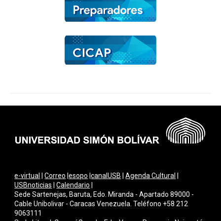
e-virtual
|
Correo
|
esopo
|
canalUSB
|
Agenda Cultural
|
USBnoticias
|
Calendario
|
Sede Sartenejas, Baruta, Edo. Miranda - Apartado 89000 -
Cable Unibolivar - Caracas Venezuela. Teléfono +58 212
9063111