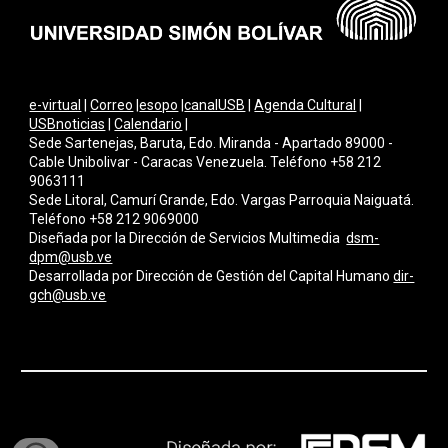
e-virtual
|
Correo
|
esopo
|
canalUSB
|
Agenda Cultural
|
USBnoticias
|
Calendario
|
Sede Sartenejas, Baruta, Edo. Miranda - Apartado 89000 -
Cable Unibolivar - Caracas Venezuela. Teléfono +58 212
9063111
Sede Litoral, Camurí Grande, Edo. Vargas Parroquia Naiguatá.
Teléfono +58 212 9069000
Diseñada por la Dirección de Servicios Multimedi
a
dsm-
dpm@usb.ve
Desarrollada por
Dirección de Gestión del Capital Humano
dir-
gch@usb.ve