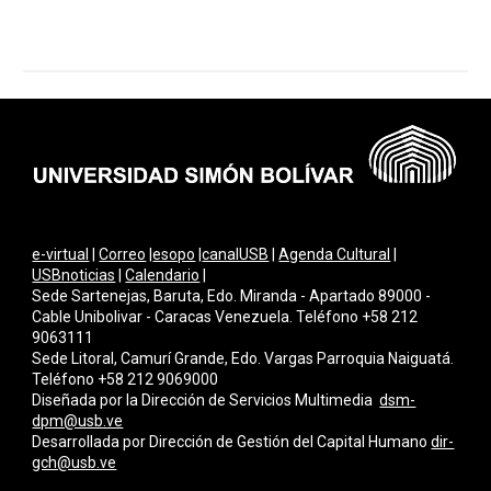
e-virtual
|
Correo
|
esopo
|
canalUSB
|
Agenda Cultural
|
USBnoticias
|
Calendario
|
Sede Sartenejas, Baruta, Edo. Miranda - Apartado 89000 -
Cable Unibolivar - Caracas Venezuela. Teléfono +58 212
9063111
Sede Litoral, Camurí Grande, Edo. Vargas Parroquia Naiguatá.
Teléfono +58 212 9069000
Diseñada por la Dirección de Servicios Multimedi
a
dsm-
dpm@usb.ve
Desarrollada por
Dirección de Gestión del Capital Humano
dir-
gch@usb.ve