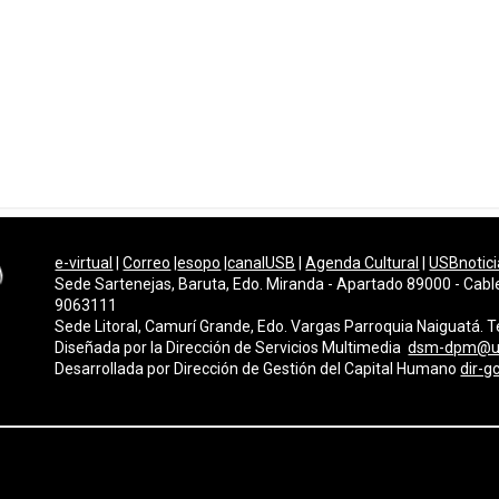
e-virtual
|
Correo
|
esopo
|
canalUSB
|
Agenda Cultural
|
USBnotici
Sede Sartenejas, Baruta, Edo. Miranda - Apartado 89000 - Cabl
9063111
Sede Litoral, Camurí Grande, Edo. Vargas Parroquia Naiguatá.
Diseñada por la Dirección de Servicios Multimedi
a
dsm-dpm@u
Desarrollada por
Dirección de Gestión del Capital Humano
dir-