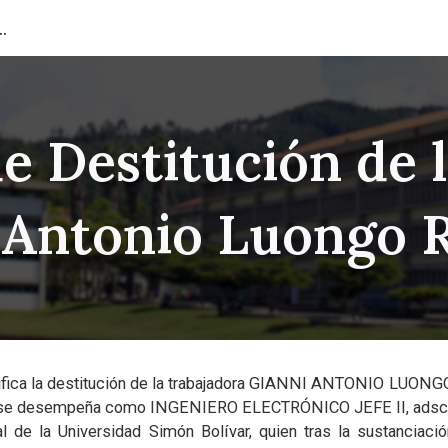
ión del Capital Humano
ip to main content
Skip to navigat
e Destitución de 
 Antonio Luongo
ica la destitución de la trabajadora
GIANNI ANTONIO LUONGO 
en se desempeña como INGENIERO ELECTRÓNICO JEFE II, adscri
l de la Universidad Simón Bolívar, quien tras la sustanciació