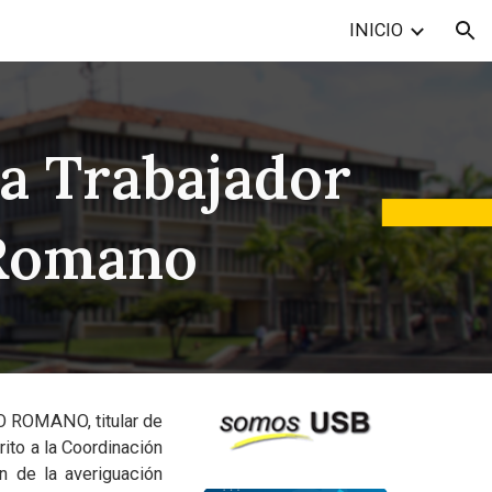
INICIO
ion
la Trabajador
 Romano
ROMANO, titular de
to a la Coordinación
n de la averiguación