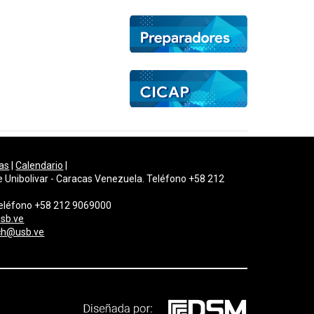
as
|
Calendario
|
e Unibolivar - Caracas Venezuela. Teléfono +58 212
 Teléfono +58 212 9069000
sb.ve
gch@usb.ve