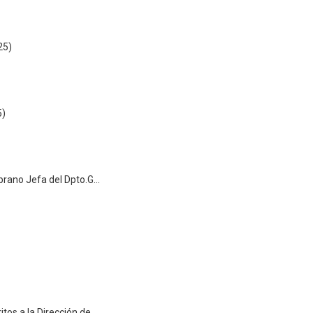
25)
5)
Comisión del INCES estuvo presente en la actividad final del curso de Higiene y Manipulación de Alimentos
imedia II.
Inicio del curso de Higiene y Manipulación de Alimentos a los trabajadores adscritos a la Dirección de Servicios Área Comedor (02-04-2025)