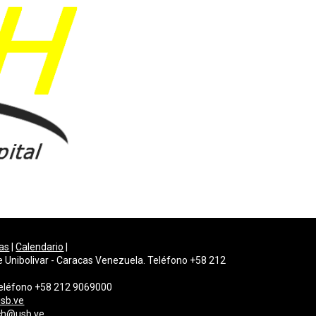
as
|
Calendario
|
e Unibolivar - Caracas Venezuela. Teléfono +58 212
 Teléfono +58 212 9069000
sb.ve
gch@usb.ve