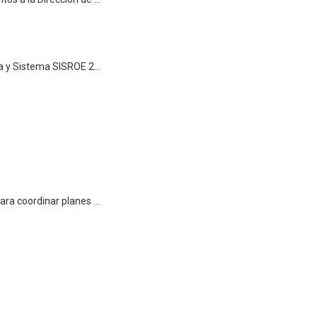
Capacitación en la Contraloría General de la República sobre Declaración Jurada y Sistema SISROE (20-03-2025)
Visita del Centro de Encuentro para la Educación del Trabajo (CEET) La Guaira para coordinar planes educativos (18-02-2025)