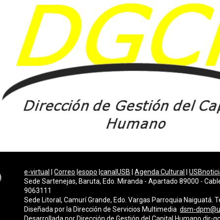
e-virtual
|
Correo
|
esopo
|
canalUSB
|
Agenda Cultural
|
USBnotici
Sede Sartenejas, Baruta, Edo. Miranda - Apartado 89000 - Cabl
9063111
Sede Litoral, Camurí Grande, Edo. Vargas Parroquia Naiguatá.
Diseñada por la Dirección de Servicios Multimedi
a
dsm-dpm@u
Desarrollada por
Dirección de Gestión del Capital Humano
dir-