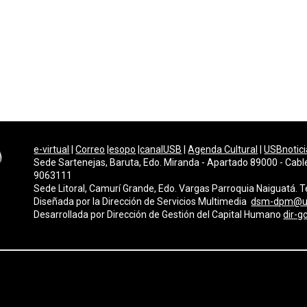
e-virtual
|
Correo
|
esopo
|
canalUSB
|
Agenda Cultural
|
USBnotici
Sede Sartenejas, Baruta, Edo. Miranda - Apartado 89000 - Cabl
9063111
Sede Litoral, Camurí Grande, Edo. Vargas Parroquia Naiguatá.
Diseñada por la Dirección de Servicios Multimedi
a
dsm-dpm@u
Desarrollada por
Dirección de Gestión del Capital Humano
dir-