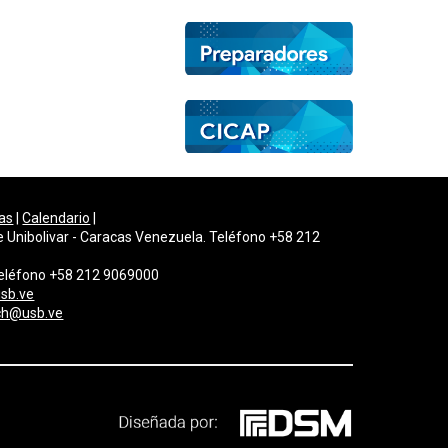
as
|
Calendario
|
e Unibolivar - Caracas Venezuela. Teléfono +58 212
 Teléfono +58 212 9069000
sb.ve
gch@usb.ve