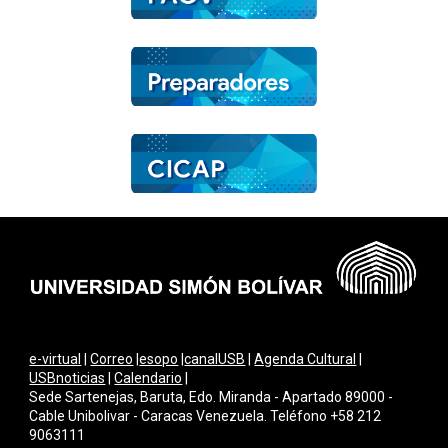
e-virtual
|
Correo
|
esopo
|
canalUSB
|
Agenda Cultural
|
USBnoticias
|
Calendario
|
Sede Sartenejas, Baruta, Edo. Miranda - Apartado 89000 -
Cable Unibolivar - Caracas Venezuela. Teléfono +58 212
9063111