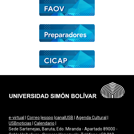
e-virtual
|
Correo
|
esopo
|
canalUSB
|
Agenda Cultural
|
USBnoticias
|
Calendario
|
Sede Sartenejas, Baruta, Edo. Miranda - Apartado 89000 -