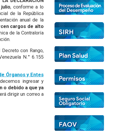
 LA DECLARACIÓN
julio
, conforme a lo
cial de la República
entación anual de la
rcen cargos de alto
ica de la Contraloría
ución.
l Decreto con Rango,
 Venezuela N.° 6.155
 de Órganos y Entes
adecemos ingresar y
ón o debido a que ya
rá dirigir un correo a