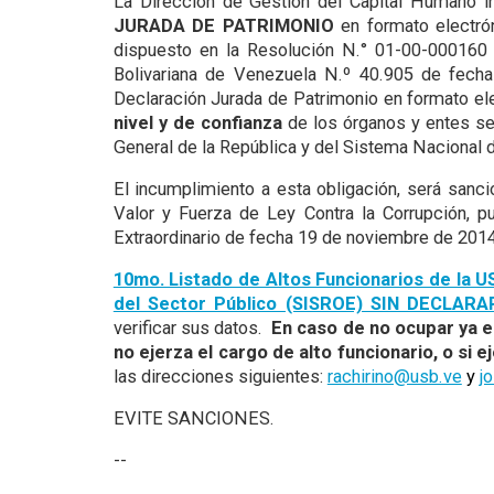
La Dirección de Gestión del Capital Humano 
JURADA DE PATRIMONIO
en formato electró
dispuesto en la Resolución N.° 01-00-000160 
Bolivariana de Venezuela N.º 40.905 de fecha
Declaración Jurada de Patrimonio en formato el
nivel y de confianza
de los órganos y entes señ
General de la República y del Sistema Nacional d
El incumplimiento a esta obligación, será sanc
Valor y Fuerza de Ley Contra la Corrupción, p
Extraordinario de fecha 19 de noviembre de 2014
10mo. Listado de Altos Funcionarios de la 
del Sector Público (SISROE) SIN DECLARA
verificar sus datos.
En caso de no ocupar ya el
no ejerza el cargo de alto funcionario, o si 
las direcciones siguientes:
rachirino@usb.ve
y
j
EVITE SANCIONES.
--