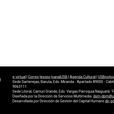
e-virtual
|
Correo
|
esopo
|
canalUSB
|
Agenda Cultural
|
USBnotici
Sede Sartenejas, Baruta, Edo. Miranda - Apartado 89000 - Cabl
9063111
Sede Litoral, Camurí Grande, Edo. Vargas Parroquia Naiguatá.
Diseñada por la Dirección de Servicios Multimedi
a
dsm-dpm@u
Desarrollada por
Dirección de Gestión del Capital Humano
dir-