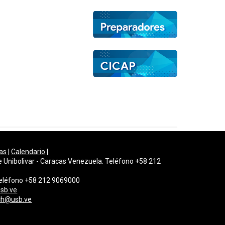
as
|
Calendario
|
e Unibolivar - Caracas Venezuela. Teléfono +58 212
 Teléfono +58 212 9069000
sb.ve
gch@usb.ve