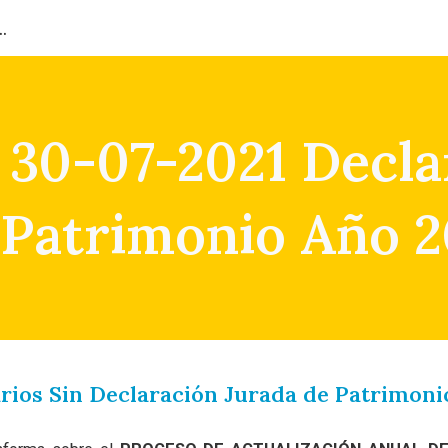
ión del Capital Humano
ip to main content
Skip to navigat
 30-07-2021 Decla
 Patrimonio Año 2
arios Sin Declaración Jurada de Patrimoni