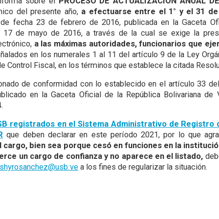
informa sobre el
PROCESO DE ACTUALIZACIÓN ANUAL DE
nico del presente año,
a efectuarse entre el 1° y el 31 de 
de fecha 23 de febrero de 2016, publicada en la Gaceta Ofi
 17 de mayo de 2016, a través de la cual se exige la pres
ectrónico,
a las máximas autoridades, funcionarios que eje
alados en los numerales 1 al 11 del artículo 9 de la Ley Orgán
e Control Fiscal, en los términos que establece la citada Resol
ionado de conformidad con lo establecido en el artículo 33 de
ublicado en la Gaceta Oficial de la República Bolivariana de
.
USB registrados en el Sistema Administrativo de Registro
R
que deben declarar en este período 2021, por lo que agr
 cargo, bien sea porque cesó en funciones en la instituci
ejerce un cargo de confianza y no aparece en el listado,
debe
oshyrosanchez@usb.ve
a los fines de regularizar la situación.