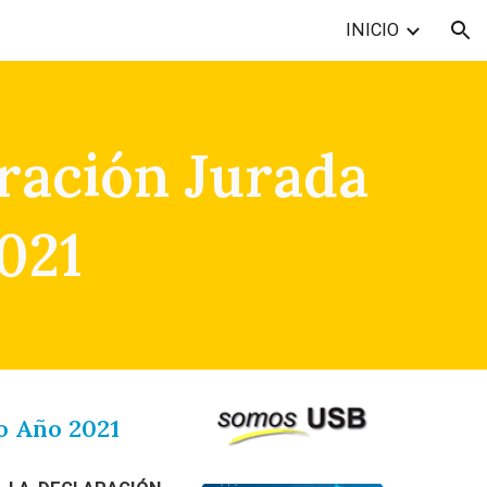
INICIO
ion
ración Jurada
021
o Año 2021