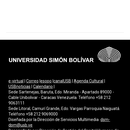
e-virtual
|
Correo
|
esopo
|
canalUSB
|
Agenda Cultural
|
USBnoticias
|
Calendario
|
Sede Sartenejas, Baruta, Edo. Miranda - Apartado 89000 -
Cable Unibolivar - Caracas Venezuela. Teléfono +58 212
9063111
Sede Litoral, Camurí Grande, Edo. Vargas Parroquia Naiguatá.
Teléfono +58 212 9069000
Diseñada por la Dirección de Servicios Multimedi
a
dsm-
dpm@usb.ve