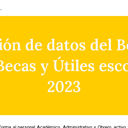
ión del Capital Humano
ip to main content
Skip to navigat
ión de datos del B
ecas y Útiles esc
2023
forma al personal Académico, Administrativo y Obrero, activo