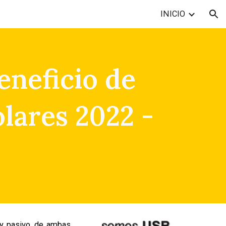
INICIO
ion
eneficio de
olares 2022 -
 y pasivo, de ambas