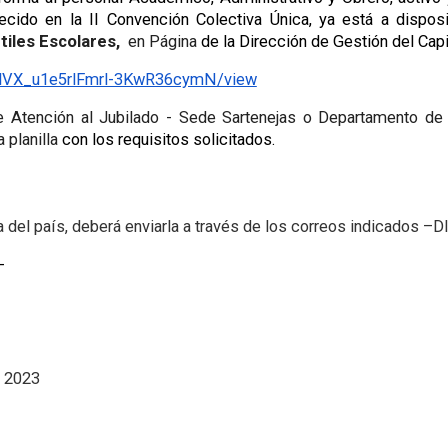
cido en la II Convención Colectiva Única, ya está a dispos
Útiles Escolares,
en Página
de la Dirección de Gestión del Cap
UWlVX_u1e5rlFmrl-3KwR36cymN/view
e Atención al Jubilado - Sede Sartenejas o Departamento de 
 planilla
con los requisitos solicitados.
era del país, deberá enviarla a través de los correos indicados 
-
o 2023