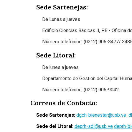
Sede Sartenejas:
De Lunes a jueves
Edificio Ciencias Básicas II, PB - Oficina 
Número telefónico: (0212) 906-3477/ 348
Sede Litoral:
De lunes a jueves:
Departamento de Gestión del Capital Hum
Número telefónico: (0212) 906-9042
Correos de Contacto:
Sede Sartenejas:
dgch-bienestar@usb.ve
d
Sede del Litoral:
deprh-sdl@usb.ve
deprh-b