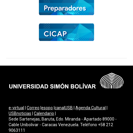
e-virtual
|
Correo
|
esopo
|
canalUSB
|
Agenda Cultural
|
USBnoticias
|
Calendario
|
Sede Sartenejas, Baruta, Edo. Miranda - Apartado 89000 -
Cable Unibolivar - Caracas Venezuela. Teléfono +58 212
9063111