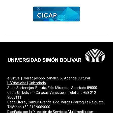
e-virtual
|
Correo
|
esopo
|
canalUSB
|
Agenda Cultural
|
USBnoticias
|
Calendario
|
Sede Sartenejas, Baruta, Edo. Miranda - Apartado 89000 -
Cable Unibolivar - Caracas Venezuela. Teléfono +58 212
9063111
Sede Litoral, Camurí Grande, Edo. Vargas Parroquia Naiguatá.
Teléfono +58 212 9069000
Diseñada por la Dirección de Servicios Multimedi
a
dsm-