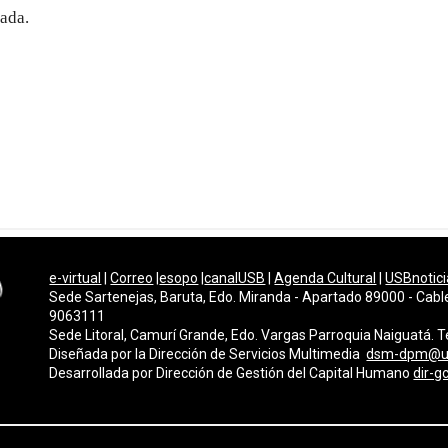
gada.
e-virtual
|
Correo
|
esopo
|
canalUSB
|
Agenda Cultural
|
USBnotici
Sede Sartenejas, Baruta, Edo. Miranda - Apartado 89000 - Cabl
9063111
Sede Litoral, Camurí Grande, Edo. Vargas Parroquia Naiguatá.
Diseñada por la Dirección de Servicios Multimedi
a
dsm-dpm@u
Desarrollada por
Dirección de Gestión del Capital Humano
dir-