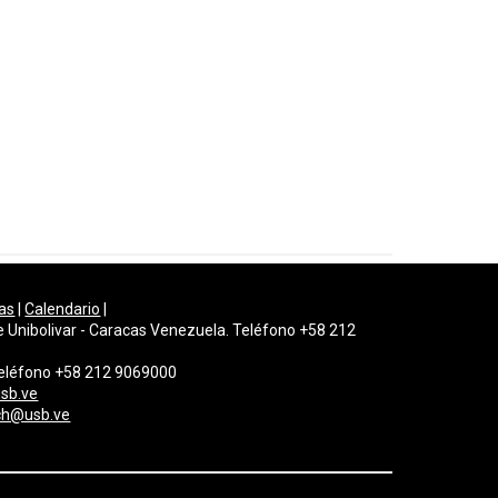
as
|
Calendario
|
e Unibolivar - Caracas Venezuela. Teléfono +58 212
 Teléfono +58 212 9069000
sb.ve
gch@usb.ve