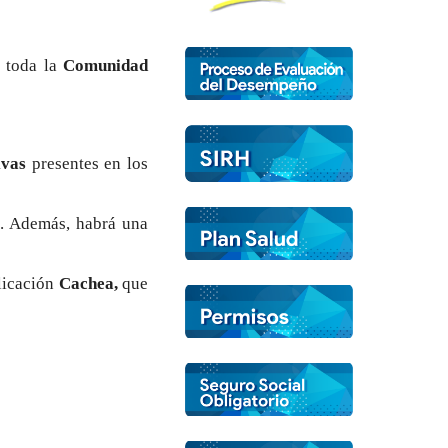
a toda la
Comunidad
ivas
presentes en los
o. Además, habrá una
plicación
Cachea,
que