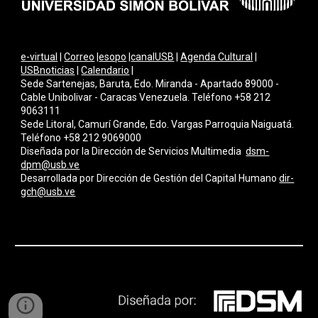
e-virtual
|
Correo
|
esopo
|
canalUSB
|
Agenda Cultural
|
USBnoticias
|
Calendario
|
Sede Sartenejas, Baruta, Edo. Miranda - Apartado 89000 -
Cable Unibolivar - Caracas Venezuela. Teléfono +58 212
9063111
Sede Litoral, Camurí Grande, Edo. Vargas Parroquia Naiguatá.
Teléfono +58 212 9069000
Diseñada por la Dirección de Servicios Multimedi
a
dsm-
dpm@usb.ve
Desarrollada por
Dirección de Gestión del Capital Humano
dir-
gch@usb.ve