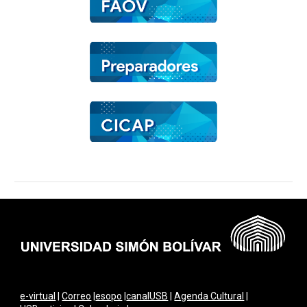
e-virtual
|
Correo
|
esopo
|
canalUSB
|
Agenda Cultural
|