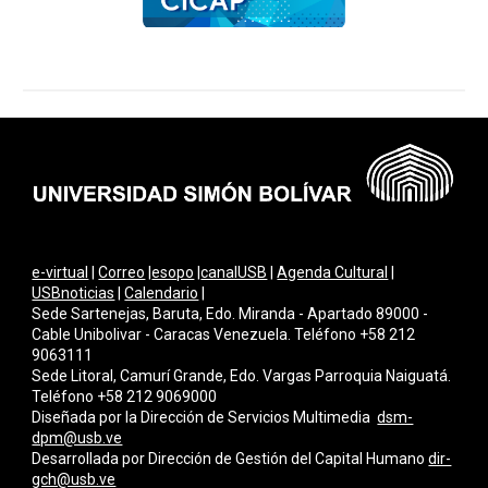
e-virtual
|
Correo
|
esopo
|
canalUSB
|
Agenda Cultural
|
USBnoticias
|
Calendario
|
Sede Sartenejas, Baruta, Edo. Miranda - Apartado 89000 -
Cable Unibolivar - Caracas Venezuela. Teléfono +58 212
9063111
Sede Litoral, Camurí Grande, Edo. Vargas Parroquia Naiguatá.
Teléfono +58 212 9069000
Diseñada por la Dirección de Servicios Multimedi
a
dsm-
dpm@usb.ve
Desarrollada por
Dirección de Gestión del Capital Humano
dir-
gch@usb.ve