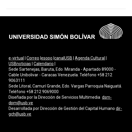
e-virtual
|
Correo
|
esopo
|
canalUSB
|
Agenda Cultural
|
USBnoticias
|
Calendario
|
Sede Sartenejas, Baruta, Edo. Miranda - Apartado 89000 -
Cable Unibolivar - Caracas Venezuela. Teléfono +58 212
9063111
Sede Litoral, Camurí Grande, Edo. Vargas Parroquia Naiguatá.
Teléfono +58 212 9069000
Diseñada por la Dirección de Servicios Multimedi
a
dsm-
dpm@usb.ve
Desarrollada por
Dirección de Gestión del Capital Humano
dir-
gch@usb.ve