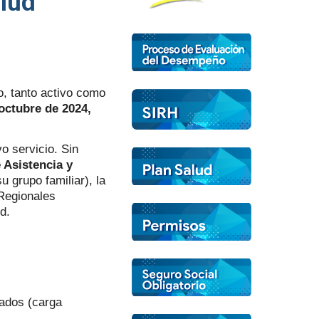
alud
o, tanto activo como
 octubre de 2024,
o servicio. Sin
 Asistencia y
u grupo familiar), la
 Regionales
d.
urados (carga