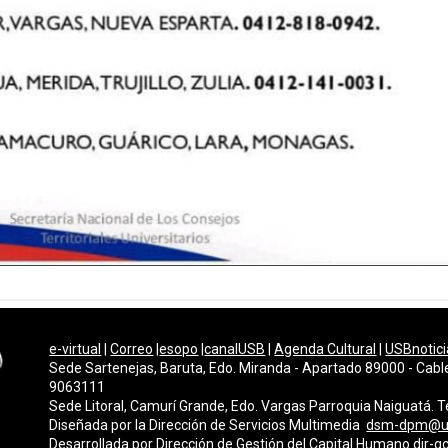
e-virtual
|
Correo
|
esopo
|
canalUSB
|
Agenda Cultural
|
USBnotici
Sede Sartenejas, Baruta, Edo. Miranda - Apartado 89000 - Cabl
9063111
Sede Litoral, Camurí Grande, Edo. Vargas Parroquia Naiguatá.
Diseñada por la Dirección de Servicios Multimedi
a
dsm-dpm@u
Desarrollada por
Dirección de Gestión del Capital Humano
dir-