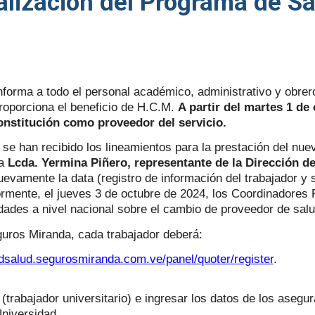
ualización del Programa de S
forma a todo el personal académico, administrativo y obrer
roporciona el beneficio de H.C.M.
A partir del martes 1 de
nstitución como proveedor del servicio.
se han recibido los lineamientos para la prestación del nuev
la
Lcda. Yermina Piñero, representante de la Dirección de
nuevamente la data (registro de información del trabajador y s
ormente, el jueves 3 de octubre de 2024, los Coordinadores
dades a nivel nacional sobre el cambio de proveedor de salu
guros Miranda, cada trabajador deberá:
tudsalud.segurosmiranda.com.ve/panel/quoter/register
.
za (trabajador universitario) e ingresar los datos de los aseg
Universidad.