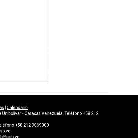
as
|
Calendario
|
e Unibolivar - Caracas Venezuela. Teléfono +58 212
 Teléfono +58 212 9069000
sb.ve
gch@usb.ve