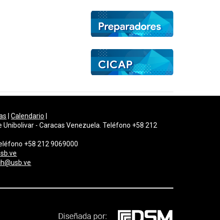
as
|
Calendario
|
e Unibolivar - Caracas Venezuela. Teléfono +58 212
 Teléfono +58 212 9069000
sb.ve
gch@usb.ve