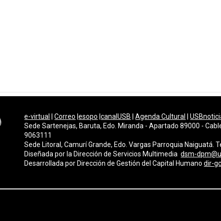
e-virtual
|
Correo
|
esopo
|
canalUSB
|
Agenda Cultural
|
USBnotici
Sede Sartenejas, Baruta, Edo. Miranda - Apartado 89000 - Cabl
9063111
Sede Litoral, Camurí Grande, Edo. Vargas Parroquia Naiguatá.
Diseñada por la Dirección de Servicios Multimedi
a
dsm-dpm@u
Desarrollada por
Dirección de Gestión del Capital Humano
dir-