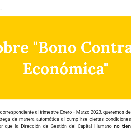
ión del Capital Humano
ip to main content
Skip to navigat
obre "Bono Contr
Económica"
" correspondiente al trimestre Enero - Marzo 2023, queremos d
ntrega de manera automática al cumplirse ciertas condiciones
tar que la Dirección de Gestión del Capital Humano
no tien