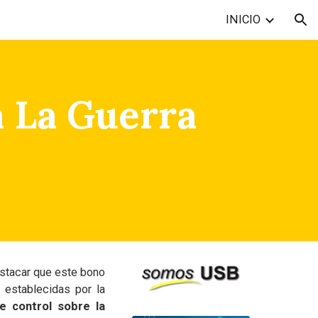
INICIO
ion
a La Guerra
estacar que este bono
 establecidas por la
e control sobre la