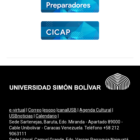
e-virtual
|
Correo
|
esopo
|
canalUSB
|
Agenda Cultural
|
USBnoticias
|
Calendario
|
Sede Sartenejas, Baruta, Edo. Miranda - Apartado 89000 -
Cable Unibolivar - Caracas Venezuela. Teléfono +58 212
9063111
Sede Litoral, Camurí Grande, Edo. Vargas Parroquia Naiguatá.