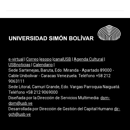
e-virtual
|
Correo
|
esopo
|
canalUSB
|
Agenda Cultural
|
USBnoticias
|
Calendario
|
Sede Sartenejas, Baruta, Edo. Miranda - Apartado 89000 -
Cable Unibolivar - Caracas Venezuela. Teléfono +58 212
9063111
Sede Litoral, Camurí Grande, Edo. Vargas Parroquia Naiguatá.
Teléfono +58 212 9069000
Diseñada por la Dirección de Servicios Multimedi
a
dsm-
dpm@usb.ve
Desarrollada por
Dirección de Gestión del Capital Humano
dir-
gch@usb.ve