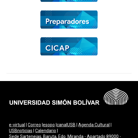
e-virtual
|
Correo
|
esopo
|
canalUSB
|
Agenda Cultural
|
USBnoticias
|
Calendario
|
Sede Sartenejas, Baruta, Edo. Miranda - Apartado 89000 -