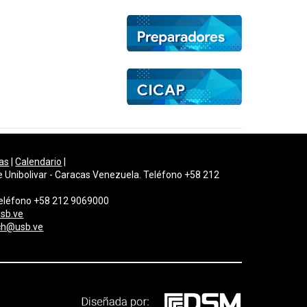
as
|
Calendario
|
e Unibolivar - Caracas Venezuela. Teléfono +58 212
 Teléfono +58 212 9069000
sb.ve
gch@usb.ve