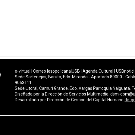
e-virtual
|
Correo
|
esopo
|
canalUSB
|
Agenda Cultural
|
USBnotici
Sede Sartenejas, Baruta, Edo. Miranda - Apartado 89000 - Cabl
9063111
Sede Litoral, Camurí Grande, Edo. Vargas Parroquia Naiguatá.
Diseñada por la Dirección de Servicios Multimedi
a
dsm-dpm@u
Desarrollada por
Dirección de Gestión del Capital Humano
dir-