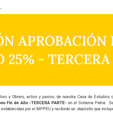
ión del Capital Humano
ip to main content
Skip to navigat
ÓN APROBACIÓN 
O 25% - TERCERA
ivo y Obrero, activo y pasivo, de nuestra Casa de Estudios q
ono Fin de Año -TERCERA PARTE-
en el Sistema Patria. Se
 establecidas por el MPPEU y recibirán un depósito que incluy