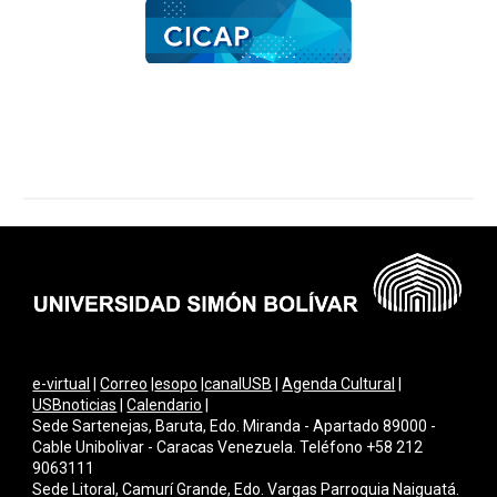
e-virtual
|
Correo
|
esopo
|
canalUSB
|
Agenda Cultural
|
USBnoticias
|
Calendario
|
Sede Sartenejas, Baruta, Edo. Miranda - Apartado 89000 -
Cable Unibolivar - Caracas Venezuela. Teléfono +58 212
9063111
Sede Litoral, Camurí Grande, Edo. Vargas Parroquia Naiguatá.