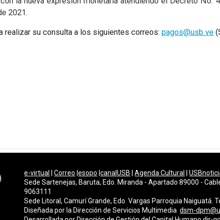
on la nueva expresión monetaria atendiendo el Decreto No. 4.
de 2021.
 realizar su consulta a los siguientes correos:
pagos@usb.ve
(
e-virtual
|
Correo
|
esopo
|
canalUSB
|
Agenda Cultural
|
USBnotici
Sede Sartenejas, Baruta, Edo. Miranda - Apartado 89000 - Cabl
9063111
Sede Litoral, Camurí Grande, Edo. Vargas Parroquia Naiguatá.
Diseñada por la Dirección de Servicios Multimedi
a
dsm-dpm@u
Desarrollada por
Dirección de Gestión del Capital Humano
dir-