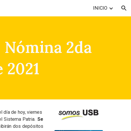
INICIO
ion
e Nómina 2da
 2021
l día de hoy, viernes
l Sistema Patria.
Se
ibirán dos depósitos