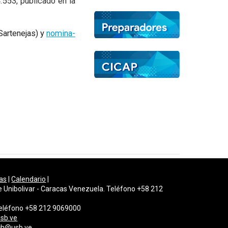
553, publicado en la
Sartenejas) y
nomina-
as
|
Calendario
|
e Unibolivar - Caracas Venezuela. Teléfono +58 212
 Teléfono +58 212 9069000
sb.ve
gch@usb.ve