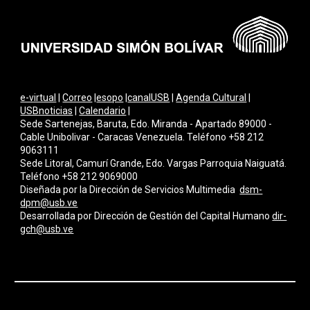
e-virtual
|
Correo
|
esopo
|
canalUSB
|
Agenda Cultural
|
USBnoticias
|
Calendario
|
Sede Sartenejas, Baruta, Edo. Miranda - Apartado 89000 -
Cable Unibolivar - Caracas Venezuela. Teléfono +58 212
9063111
Sede Litoral, Camurí Grande, Edo. Vargas Parroquia Naiguatá.
Teléfono +58 212 9069000
Diseñada por la Dirección de Servicios Multimedi
a
dsm-
dpm@usb.ve
Desarrollada por
Dirección de Gestión del Capital Humano
dir-
gch@usb.ve