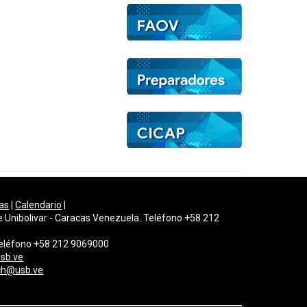
as
|
Calendario
|
e Unibolivar - Caracas Venezuela. Teléfono +58 212
 Teléfono +58 212 9069000
sb.ve
gch@usb.ve