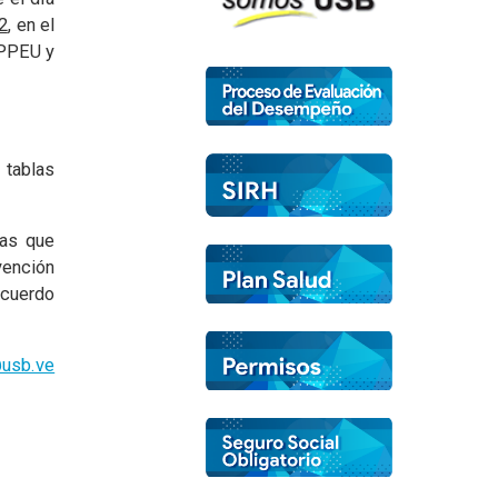
2
, en el
MPPEU y
 tablas
nas que
vención
acuerdo
usb.ve