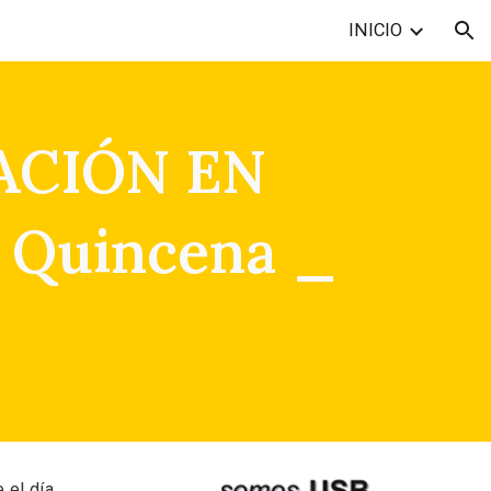
INICIO
ion
ACIÓN EN
 Quincena _
 el día