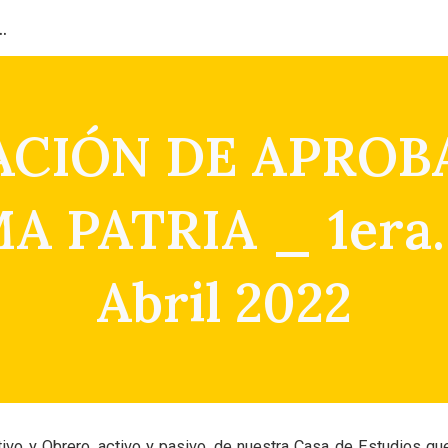
ión del Capital Humano
ip to main content
Skip to navigat
ACIÓN DE APROB
 PATRIA _ 1era.
Abril 2022
vo y Obrero, activo y pasivo, de nuestra Casa de Estudios que