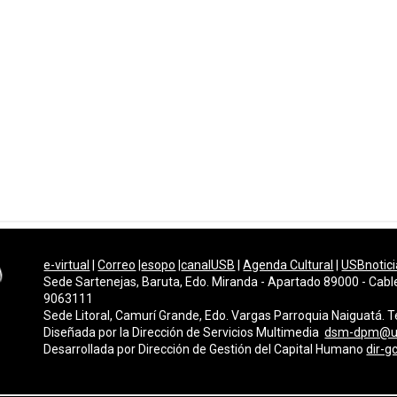
e-virtual
|
Correo
|
esopo
|
canalUSB
|
Agenda Cultural
|
USBnotici
Sede Sartenejas, Baruta, Edo. Miranda - Apartado 89000 - Cabl
9063111
Sede Litoral, Camurí Grande, Edo. Vargas Parroquia Naiguatá.
Diseñada por la Dirección de Servicios Multimedi
a
dsm-dpm@u
Desarrollada por
Dirección de Gestión del Capital Humano
dir-