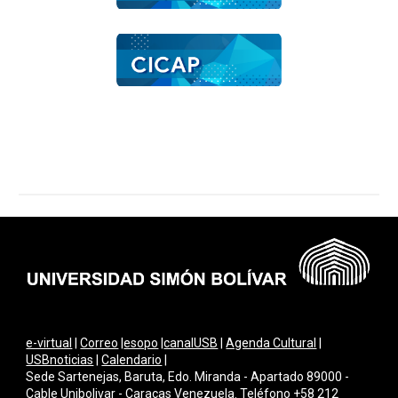
e-virtual
|
Correo
|
esopo
|
canalUSB
|
Agenda Cultural
|
USBnoticias
|
Calendario
|
Sede Sartenejas, Baruta, Edo. Miranda - Apartado 89000 -
Cable Unibolivar - Caracas Venezuela. Teléfono +58 212