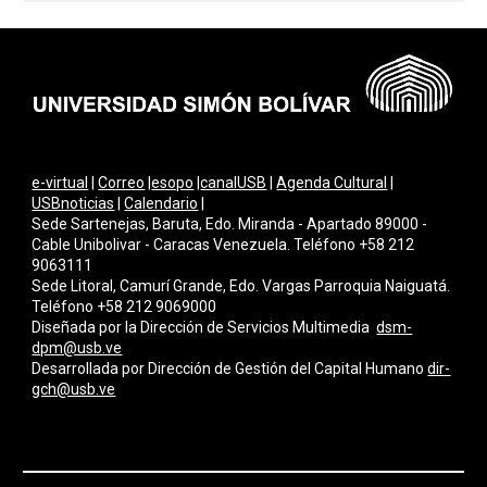
e-virtual
|
Correo
|
esopo
|
canalUSB
|
Agenda Cultural
|
USBnoticias
|
Calendario
|
Sede Sartenejas, Baruta, Edo. Miranda - Apartado 89000 -
Cable Unibolivar - Caracas Venezuela. Teléfono +58 212
9063111
Sede Litoral, Camurí Grande, Edo. Vargas Parroquia Naiguatá.
Teléfono +58 212 9069000
Diseñada por la Dirección de Servicios Multimedi
a
dsm-
dpm@usb.ve
Desarrollada por
Dirección de Gestión del Capital Humano
dir-
gch@usb.ve